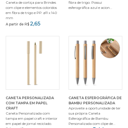
Caneta de cortiça para Brindes
fibra de trigo. Possui
com clipe e elementos coloridos
esferográfica azul e acion...
em fibra de trigo e PP. ø11 x 140
mm
2,65
A partir de R$
CANETA PERSONALIZADA
CANETA ESFEROGRÁFICA DE
COM TAMPA EM PAPEL
BAMBU PERSONALIZADA
CRAFT
Aproveite a oportunidade de ter
Caneta Personalizada com
sua própria Caneta
tampa em papel craft e interior
Esferográfica de Bambu
em papel de jornal reciclado.
Personalizada com clipe de...