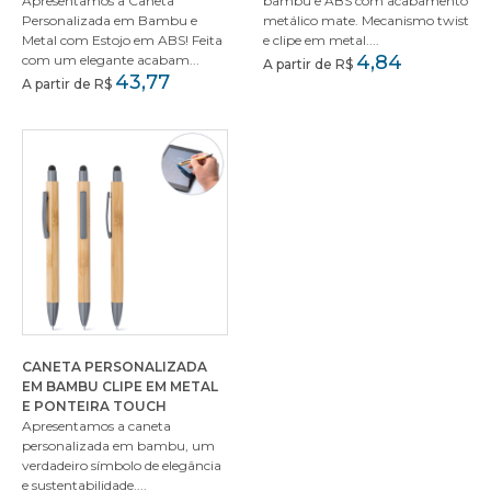
Apresentamos a Caneta
bambu e ABS com acabamento
Personalizada em Bambu e
metálico mate. Mecanismo twist
Metal com Estojo em ABS! Feita
e clipe em metal....
4,84
com um elegante acabam...
A partir de R$
43,77
A partir de R$
CANETA PERSONALIZADA
EM BAMBU CLIPE EM METAL
E PONTEIRA TOUCH
Apresentamos a caneta
personalizada em bambu, um
verdadeiro símbolo de elegância
e sustentabilidade....