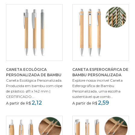
CANETA ECOLÓGICA
CANETA ESFEROGRÁFICA DE
PERSONALIZADA DE BAMBU
BAMBU PERSONALIZADA
Caneta Ecológica Personalizada.
Explore nossa incrível Caneta
Produzida em bambu com clipe
Esferográfica de Bambu
de plástico. ø11 x 142 mm |
Personalizada, uma escolha
CERTIFICADO...
sustentável que comb...
2,12
2,59
A partir de R$
A partir de R$