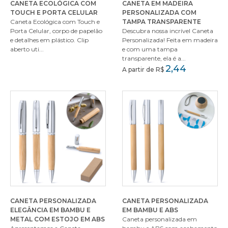
CANETA ECOLÓGICA COM
CANETA EM MADEIRA
TOUCH E PORTA CELULAR
PERSONALIZADA COM
Caneta Ecológica com Touch e
TAMPA TRANSPARENTE
Porta Celular, corpo de papelão
Descubra nossa incrível Caneta
e detalhes em plástico. Clip
Personalizada! Feita em madeira
aberto uti...
e com uma tampa
transparente, ela é a...
2,44
A partir de R$
CANETA PERSONALIZADA
CANETA PERSONALIZADA
ELEGÂNCIA EM BAMBU E
EM BAMBU E ABS
METAL COM ESTOJO EM ABS
Caneta personalizada em