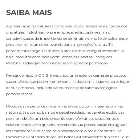
SAIBA MAIS
A preservação da natureza tornou-se pauta necessária e urgente nos
dias atuais. Indústrias, lojas e empresas estão cada vez mais
conscientizadas da importância de diminuir a emissão de poluentes e
preservar os recursos renováveis para as gerações futuras. Tal
pensamento chegou também à área do marketing promocional, e
hoje, produtos com "selo verde" como as Canetas Ecológicas
Personalizadas ganham destaque em ações de promoção.
Pensando nisso, a QG Brindes criou uma extensa gama de produtos
sustentáveis, que podem ser personalizados com a logomarca e slogan
da sua empresa, incluindo vários modelos de canetas ecológicas
personalizadas.
Produzidas a partir de material reciclável ou com matérias primas
naturais, tais como, bambu e papel reciclado, as
canetas ecológicas
para brinde
são um belo presente para ofertar aos seus clientes e
colaboradores, visto que eles perceberão sua preocupação em agradá-
los e também valorizarão pelo respeito com o meio ambiente. Há
também a vantagem de ser um brinde extremamente funcional, que