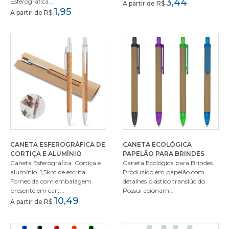
3,44
Esferográfica...
A partir de R$
1,95
A partir de R$
CANETA ESFEROGRÁFICA DE
CANETA ECOLÓGICA
CORTIÇA E ALUMÍNIO
PAPELÃO PARA BRINDES
Caneta Esferográfica. Cortiça e
Caneta Ecológica para Brindes.
alumínio. 1,5km de escrita.
Produzido em papelão com
Fornecida com embalagem
detalhes plástico translúcido
presente em cart...
Possui acionam...
10,49
A partir de R$