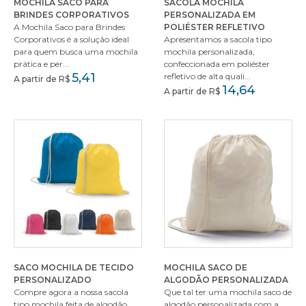
MOCHILA SACO PARA
SACOLA MOCHILA
BRINDES CORPORATIVOS
PERSONALIZADA EM
A Mochila Saco para Brindes
POLIÉSTER REFLETIVO
Corporativos é a solução ideal
Apresentamos a sacola tipo
para quem busca uma mochila
mochila personalizada,
prática e per...
confeccionada em poliéster
5,41
refletivo de alta quali...
A partir de R$
14,64
A partir de R$
SACO MOCHILA DE TECIDO
MOCHILA SACO DE
PERSONALIZADO
ALGODÃO PERSONALIZADA
Compre agora a nossa sacola
Que tal ter uma mochila saco de
tipo mochila feita de algodão
algodão personalizada com a