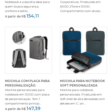
Notebook é a escolha ideal para
Corporativos. Produzido em
quem busca segurança,
600D 2Tone e 300D.
conforto e estilo...
Compartimento com divisó...
154,11
A partir de R$
MOCHILA COM PLACA PARA
MOCHILA PARA NOTEBOOK
PERSONALIZAÇÃO.
SOFT PERSONALIZADA
Mochila personalizada para
Mochila para notebook
notebook em 300D com placa
personalizada. Produzido em
de personalização. Tem 1
Soft shell de alta densidade com
compartimento princip...
detales em C. sin...
147,39
A partir de R$