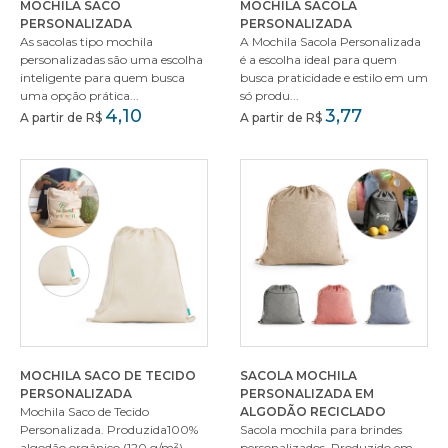
MOCHILA SACO
MOCHILA SACOLA
PERSONALIZADA
PERSONALIZADA
As sacolas tipo mochila
A Mochila Sacola Personalizada
personalizadas são uma escolha
é a escolha ideal para quem
inteligente para quem busca
busca praticidade e estilo em um
uma opção prática...
só produ...
4,10
3,77
A partir de R$
A partir de R$
MOCHILA SACO DE TECIDO
SACOLA MOCHILA
PERSONALIZADA
PERSONALIZADA EM
Mochila Saco de Tecido
ALGODÃO RECICLADO
Personalizada. Produzida100%
Sacola mochila para brindes
algodão orgânico (120 g/m²)
personalizados. Produzido em