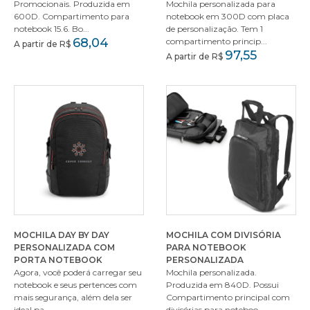
Promocionais. Produzida em
Mochila personalizada para
600D. Compartimento para
notebook em 300D com placa
notebook 15.6. Bo...
de personalização. Tem 1
68,04
compartimento princip...
A partir de R$
97,55
A partir de R$
MOCHILA DAY BY DAY
MOCHILA COM DIVISÓRIA
PERSONALIZADA COM
PARA NOTEBOOK
PORTA NOTEBOOK
PERSONALIZADA
Agora, você poderá carregar seu
Mochila personalizada.
notebook e seus pertences com
Produzida em 840D. Possui
mais segurança, além dela ser
Compartimento principal com
ideal pa...
divisórias para noteboo...