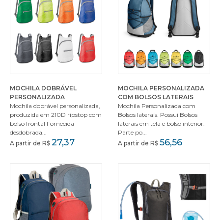
MOCHILA DOBRÁVEL
MOCHILA PERSONALIZADA
PERSONALIZADA
COM BOLSOS LATERAIS
Mochila dobrável personalizada,
Mochila Personalizada com
produzida em 210D ripstop com
Bolsos laterais. Possui Bolsos
bolso frontal Fornecida
laterais em tela e bolso interior.
desdobrada...
Parte po...
27,37
56,56
A partir de R$
A partir de R$