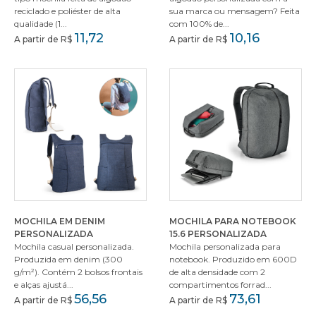
reciclado e poliéster de alta
sua marca ou mensagem? Feita
qualidade (1...
com 100% de...
11,72
10,16
A partir de R$
A partir de R$
MOCHILA EM DENIM
MOCHILA PARA NOTEBOOK
PERSONALIZADA
15.6 PERSONALIZADA
Mochila casual personalizada.
Mochila personalizada para
Produzida em denim (300
notebook. Produzido em 600D
g/m²). Contém 2 bolsos frontais
de alta densidade com 2
e alças ajustá...
compartimentos forrad...
56,56
73,61
A partir de R$
A partir de R$