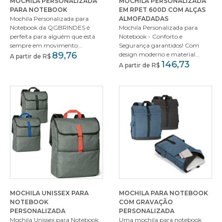
MOCHILA PERSONALIZADA
MOCHILA PERSONALIZADA
PARA NOTEBOOK
EM RPET 600D COM ALÇAS
Mochila Personalizada para
ALMOFADADAS
Notebook da QGBRINDES é
Mochila Personalizada para
perfeita para alguém que está
Notebook - Conforto e
sempre em movimento...
Segurança garantidos! Com
89,76
design moderno e material...
A partir de R$
146,73
A partir de R$
MOCHILA UNISSEX PARA
MOCHILA PARA NOTEBOOK
NOTEBOOK
COM GRAVAÇÃO
PERSONALIZADA
PERSONALIZADA
Mochila Unissex para Notebook.
Uma mochila para notebook