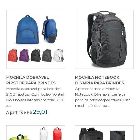
MOCHILA DOBRÁVEL
MOCHILA NOTEBOOK
RIPSTOP PARA BRINDES
OLYMPIA PARA BRINDES
Mochila dobrável para brindes.
Apresentamos a Mochila
210D ripstop. Com bolso frontal.
Notebook Olympia, perfeita
Dois bolsos laterais em tela. 330
para brindes corporativos. Essa
x...
mochila é ideal pa...
29,01
A partir de R$