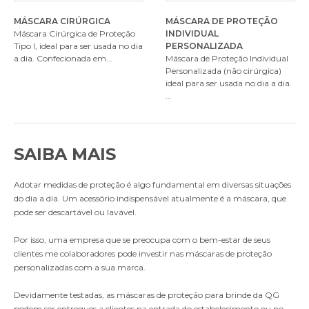
MÁSCARA CIRÚRGICA
MÁSCARA DE PROTEÇÃO
Máscara Cirúrgica de Proteção
INDIVIDUAL
Tipo I, ideal para ser usada no dia
PERSONALIZADA
a dia. Confecionada em...
Máscara de Proteção Individual
Personalizada (não cirúrgica)
ideal para ser usada no dia a dia.
...
SAIBA MAIS
Adotar medidas de proteção é algo fundamental em diversas situações
do dia a dia. Um acessório indispensável atualmente é a máscara, que
pode ser descartável ou lavável.
Por isso, uma empresa que se preocupa com o bem-estar de seus
clientes me colaboradores pode investir nas máscaras de proteção
personalizadas com a sua marca.
Devidamente testadas, as
máscaras de proteção para brinde
da QG
podem ser entregues a clientes na entrada do estabelecimento ou no