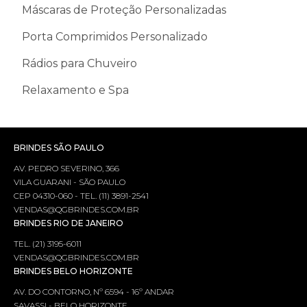
Máscaras de Proteção Personalizadas
Porta Comprimidos Personalizado
Rádios para Chuveiro
Relaxamento e Spa
BRINDES SÃO PAULO
AV. PEDRO SEVERINO, 366
VILA GUARANI - SÃO PAULO
CEP 04310-060 - TEL. (11) 3891-2541
VENDAS@QGBRINDES.COM.BR
BRINDES RIO DE JANEIRO
TEL. (21) 3195-6011
VENDAS@QGBRINDES.COM.BR
BRINDES BELO HORIZONTE
AV. DO CONTORNO, Nº 6594 - 16º ANDAR
SAVASSI - BELO HORIZONTE