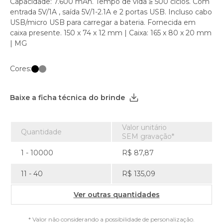
Capacidade: 7.600 mAh. Tempo de vida ≥ 500 ciclos. Com
entrada 5V/1A , saída 5V/1-2.1A e 2 portas USB. Incluso cabo
USB/micro USB para carregar a bateria. Fornecida em
caixa presente. 150 x 74 x 12 mm | Caixa: 165 x 80 x 20 mm
| MG
Cores:
Baixe a ficha técnica do brinde
Valor unitário
Quantidade
SEM gravação*
1 - 10000
R$ 87,87
11 - 40
R$ 135,09
Ver outras quantidades
* Valor não considerando a possibilidade de personalização.