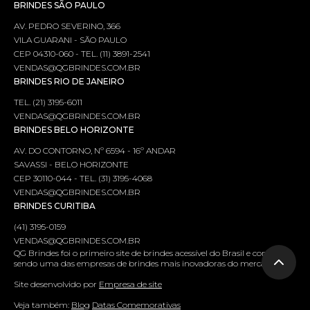
BRINDES SÃO PAULO
AV. PEDRO SEVERINO, 366
VILA GUARANI - SÃO PAULO
CEP 04310-060 - TEL. (11) 3891-2541
VENDAS@QGBRINDES.COM.BR
BRINDES RIO DE JANEIRO
TEL. (21) 3195-6011
VENDAS@QGBRINDES.COM.BR
BRINDES BELO HORIZONTE
AV. DO CONTORNO, Nº 6594 - 16º ANDAR
SAVASSI - BELO HORIZONTE
CEP 30110-044 - TEL. (31) 3195-4068
VENDAS@QGBRINDES.COM.BR
BRINDES CURITIBA
(41) 3195-0159
VENDAS@QGBRINDES.COM.BR
QG Brindes foi o primeiro site de brindes acessível do Brasil e continua
sendo uma das empresas de brindes mais inovadoras do mercado.
Site desenvolvido por
Empresa de site
Veja também:
Blog
Datas Comemorativas